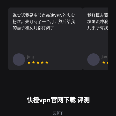
说实话我是多节点高速VPN的忠实
我打算去葡萄
粉丝。先订阅了一个月，然后给我
块尾流冲浪板.
的妻子和女儿都订阅了
几乎所有我需
Jing
Jan V
★★★★★
★★★
快橙vpn官网下载 评测
更新于