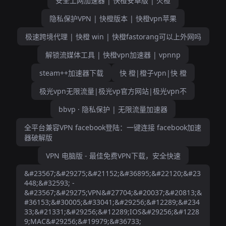
安全上网加速器 | 快橙安卓版 | 火橙
隐私保护VPN | 快橙版本 | 快橙vpn苹果
极速跨境代理 | 快橙 win | 快橙fastorang可以上外网吗
解锁流媒体工具 | 快橙vpn加速器 | vpnnp
steam++加速器下载
快 橙|橙子vpn|快 橙
极光vpn无限流量|极光vp官方网站|极光vpn不
bbvp · 隐私保护 | 无限流量加速器
全平台兼容VPN facebook登陆：一键连接 facebook加速
器破解版
VPN 电脑版 - 最佳免费VPN下载，安全快速
&#23567;&#29275;&#21152;&#36895;&#22120;&#23
448;&#32593; -
&#23567;&#29275;VPN&#27704;&#20037;&#20813;&
#36153;&#30005;&#33041;&#29256;&#12289;&#234
33;&#21331;&#29256;&#12289;IOS&#29256;&#1228
9;MAC&#29256;&#19979;&#36733;